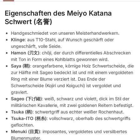
Eigenschaften des Meiyo Katana
Schwert (名誉)
Handgeschmiedet von unseren Meisterhandwerkern.
Klinge
: aus T10-Stahl, auf Wunsch geschärft oder
ungeschärft, volle Seide.
Hamon (刃文)
: chôji, der durch differentielles Abschrecken
mit Ton in Form eines Kohlblatts gewonnen wird.
Saya (鞘)
: orangefarbene, körnige Holz Schwertscheide, die
zur Hälfte mit Sageo bedeckt ist und mit einem vergoldeten
Ring mit einer Blume verziert ist. Das Ende der
Schwertscheide (Kojiri und Koiguchi) ist vergoldet und
graviert.
Sageo (下げ緒)
: weiß, schwarz und violett, dick im Stil der
militärischen Kavallerie, mit zwei goldenen Reitern befestigt.
Tsuka (柄)
: schwertgriff aus echter weißer Rochenhaut.
Tsuka-ITO (柄糸)
: vollschwarz, oberhalb des schwertgriffs
geflochten.
Menuki (目貫)
: imposantes, vergoldetes und versilbertes
Blumenmuster.