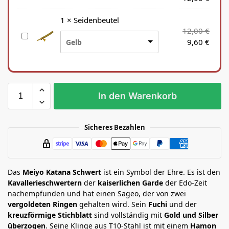
a
t
1
×
Seidenbeutel
a
12,00
€
S
n
9,60
€
Gelb
e
a
i
S
d
t
e
ä
n
n
In den Warenkorb
b
d
e
e
u
r
Sicheres Bezahlen
t
e
l
Das
Meiyo Katana Schwert
ist ein Symbol der Ehre. Es ist den
Kavallerieschwertern
der
kaiserlichen Garde
der Edo-Zeit
nachempfunden und hat einen Sageo, der von zwei
vergoldeten Ringen
gehalten wird. Sein
Fuchi
und der
kreuzförmige Stichblatt
sind vollständig mit
Gold und Silber
überzogen
. Seine Klinge aus T10-Stahl ist mit einem
Hamon