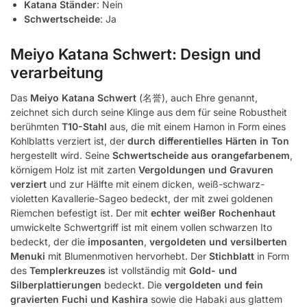
Katana Ständer
: Nein
Schwertscheide
: Ja
Meiyo Katana Schwert: Design und
verarbeitung
Das
Meiyo Katana Schwert
(名誉), auch Ehre genannt,
zeichnet sich durch seine Klinge aus dem für seine Robustheit
berühmten
T10-Stahl
aus, die mit einem Hamon in Form eines
Kohlblatts verziert ist, der
durch differentielles Härten in Ton
hergestellt wird. Seine
Schwertscheide aus orangefarbenem
,
körnigem Holz ist mit zarten
Vergoldungen und Gravuren
verziert
und zur Hälfte mit einem dicken, weiß-schwarz-
violetten Kavallerie-Sageo bedeckt, der mit zwei goldenen
Riemchen befestigt ist. Der mit
echter weißer Rochenhaut
umwickelte Schwertgriff ist mit einem vollen schwarzen Ito
bedeckt, der die
imposanten
,
vergoldeten und versilberten
Menuki
mit Blumenmotiven hervorhebt. Der
Stichblatt
in Form
des
Templerkreuzes
ist vollständig mit
Gold- und
Silberplattierungen
bedeckt. Die
vergoldeten und fein
gravierten Fuchi und Kashira
sowie die Habaki aus glattem