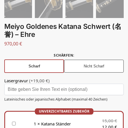
Meiyo Goldenes Katana Schwert (名
誉) – Ehre
970,00
€
SCHÄRFEN
:
Scharf
Nicht Scharf
Lasergravur
(+19,00 €)
Lateinisches oder japanisches Alphabet (maximal 40 Zeichen)
15,00
€
K
1
×
Katana Ständer
12,00
€