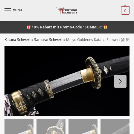
MENU
0
10% Rabatt
mit Promo-Code "SOMMER"
Katana Schwert
»
Samurai Schwert
»
Meiyo Goldenes Katana Schwert (名誉) –