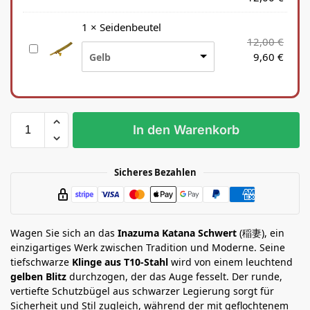
a
t
1
×
Seidenbeutel
a
12,00
€
S
n
9,60
€
Gelb
e
a
i
S
d
t
e
ä
n
n
In den Warenkorb
b
d
e
e
u
r
Sicheres Bezahlen
t
e
l
Wagen Sie sich an das
Inazuma Katana Schwert
(稲妻), ein
einzigartiges Werk zwischen Tradition und Moderne. Seine
tiefschwarze
Klinge aus T10-Stahl
wird von einem leuchtend
gelben Blitz
durchzogen, der das Auge fesselt. Der runde,
vertiefte Schutzbügel aus schwarzer Legierung sorgt für
Sicherheit und Stil zugleich, während der mit geflochtenem