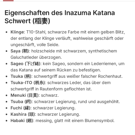
Eigenschaften des Inazuma Katana
Schwert (稲妻)
Klinge
: T10-Stahl, schwarze Farbe mit einem gelben Blitz,
der entlang der Klinge verläuft, wahlweise geschärft oder
ungeschärft, volle Seide.
Saya (鞘)
: holzscheide mit schwarzem, synthetischem
Galuchatleder überzogen.
Sageo (下げ緒)
: kein Sageo, sondern ein Lederriemen, um
das Katana auf seinem Rücken zu befestigen.
Tsuka (柄)
: schwertgriff aus weißer falscher Rochenhaut.
Tsuka-ITO (柄糸)
: schwarzes Leder, das über dem
schwertgriff in Rautenform geflochten ist.
Menuki (目貫)
: schwarz.
Tsuba (鍔)
: schwarzer Legierung, rund und ausgehöhlt.
Fuchi (縁)
: schwarzer Legierung.
Kashira (頭)
: schwarzer Legierung.
Habaki (鎺)
: messing, glatt mit einem Blumensymbol.