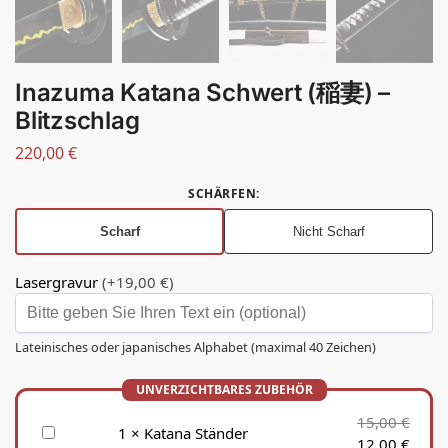
Inazuma Katana Schwert (稲妻) –
Blitzschlag
220,00
€
SCHÄRFEN
:
Scharf
Nicht Scharf
Lasergravur
(+19,00 €)
Lateinisches oder japanisches Alphabet (maximal 40 Zeichen)
15,00
€
K
1
×
Katana Ständer
12,00
€