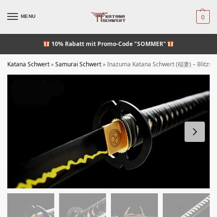
MENU
0
10% Rabatt
mit Promo-Code "SOMMER"
Katana Schwert
»
Samurai Schwert
»
Inazuma Katana Schwert (稲妻) – Blitzsc